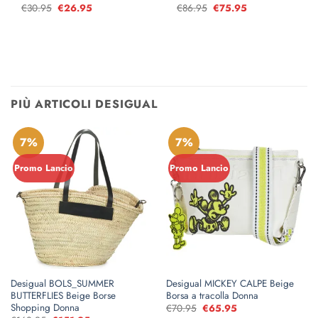
€
30.95
Il
€
26.95
Il
€
86.95
Il
€
75.95
Il
prezzo
prezzo
prezzo
prezzo
originale
attuale
originale
attuale
era:
è:
era:
è:
€30.95.
€26.95.
€86.95.
€75.95.
PIÙ ARTICOLI DESIGUAL
7%
7%
Promo Lancio
Promo Lancio
Desigual BOLS_SUMMER
Desigual MICKEY CALPE Beige
BUTTERFLIES Beige Borse
Borsa a tracolla Donna
Shopping Donna
€
70.95
Il
€
65.95
Il
prezzo
prezzo