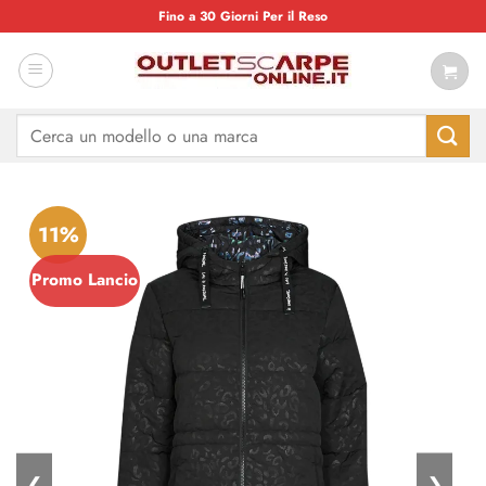
Salta
Fino a 30 Giorni Per il Reso
ai
contenuti
Cerca:
11%
Promo Lancio
❮
❯