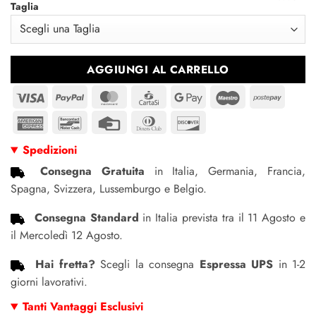
originale
attuale
Taglia
era:
è:
€202.95.
€180.95.
AGGIUNGI AL CARRELLO
Visa
PayPal
MasterCard
CartaSi
Google
Maestro
Postep
Pay
American
Bancontact
Credit
Dinners
Discover
Express
Card
Club
Spedizioni
Consegna Gratuita
in Italia, Germania, Francia,
Spagna, Svizzera, Lussemburgo e Belgio.
Consegna Standard
in Italia prevista tra il 11 Agosto e
il Mercoledì 12 Agosto.
Hai fretta?
Scegli la consegna
Espressa UPS
in 1-2
giorni lavorativi.
Tanti Vantaggi Esclusivi