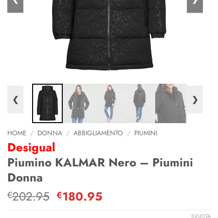
❮
❯
HOME
/
DONNA
/
ABBIGLIAMENTO
/
PIUMINI
Desigual
Piumino KALMAR Nero – Piumini
Donna
202.95
Il
180.95
Il
€
€
prezzo
prezzo
SVUOTA