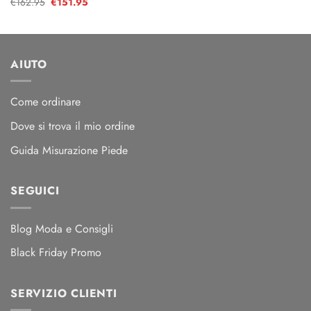
€
162.95
Il
€
151.95
Il
originale
attuale
prezzo
prezzo
era:
è:
originale
attuale
€70.95.
€65.95.
era:
è:
€162.95.
€151.95.
AIUTO
Come ordinare
Dove si trova il mio ordine
Guida Misurazione Piede
SEGUICI
Blog Moda e Consigli
Black Friday Promo
SERVIZIO CLIENTI