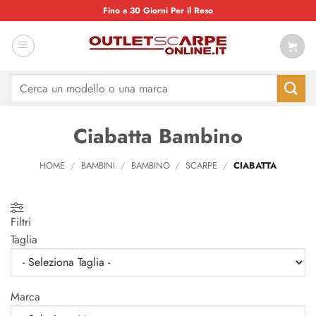
Salta
Fino a 30 Giorni Per il Reso
ai
contenuti
Cerca:
Ciabatta Bambino
HOME
/
BAMBINI
/
BAMBINO
/
SCARPE
/
CIABATTA
Filtri
Taglia
Marca