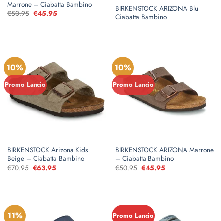
Marrone – Ciabatta Bambino
BIRKENSTOCK ARIZONA Blu
€
50.95
Il
€
45.95
Il
Ciabatta Bambino
prezzo
prezzo
originale
attuale
era:
è:
€50.95.
€45.95.
10%
10%
Promo Lancio
Promo Lancio
BIRKENSTOCK Arizona Kids
BIRKENSTOCK ARIZONA Marrone
Beige – Ciabatta Bambino
– Ciabatta Bambino
€
70.95
Il
€
63.95
Il
€
50.95
Il
€
45.95
Il
prezzo
prezzo
prezzo
prezzo
originale
attuale
originale
attuale
era:
è:
era:
è:
€70.95.
€63.95.
€50.95.
€45.95.
11%
Promo Lancio