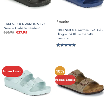
Esaurito
BIRKENSTOCK ARIZONA EVA
Nero – Ciabatta Bambino
BIRKENSTOCK Arizona EVA Kids
€
30.95
Il
€
27.95
Il
Playground Blu – Ciabatta
prezzo
prezzo
Bambino
originale
attuale
era:
è:
€30.95.
€27.95.
Valutato
5
su 5
10%
Promo Lancio
Promo Lancio