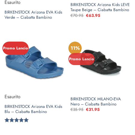
Esaurito
BIRKENSTOCK Arizona Kids LEVE
Taupe Beige – Ciabatta Bambino
BIRKENSTOCK Arizona EVA Kids
€
70.95
Il
€
63.95
Il
Verde – Ciabatta Bambino
prezzo
prezzo
originale
attuale
era:
è:
€70.95.
€63.95.
11%
Promo Lancio
Promo Lancio
Esaurito
BIRKENSTOCK MILANO-EVA
Nero – Ciabatta Bambino
BIRKENSTOCK Arizona EVA Kids
€
35.95
Il
€
31.95
Il
Blu – Ciabatta Bambino
prezzo
prezzo
originale
attuale
era:
è:
€35.95.
€31.95.
Valutato
5
su 5