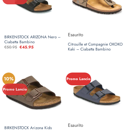
Esaurito
BIRKENSTOCK ARIZONA Nero –
Ciabatta Bambino
Citrouille et Compagnie OKOKO
€
50.95
Il
€
45.95
Il
Kaki – Ciabatta Bambino
prezzo
prezzo
originale
attuale
era:
è:
€50.95.
€45.95.
10%
Promo Lancio
Promo Lancio
Esaurito
BIRKENSTOCK Arizona Kids