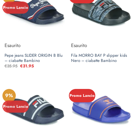
Promo Lancio
Esaurito
Esaurito
Pepe jeans SLIDER ORIGIN B Blu
Fila MORRO BAY P slipper kids
– ciabatte Bambino
Nero – ciabatte Bambino
€
35.95
Il
€
31.95
Il
prezzo
prezzo
originale
attuale
era:
è:
€35.95.
€31.95.
9%
Promo Lancio
Promo Lancio