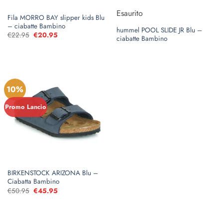
Esaurito
Fila MORRO BAY slipper kids Blu
– ciabatte Bambino
hummel POOL SLIDE JR Blu –
€
22.95
Il
€
20.95
Il
ciabatte Bambino
prezzo
prezzo
originale
attuale
era:
è:
€22.95.
€20.95.
10%
Promo Lancio
BIRKENSTOCK ARIZONA Blu –
Ciabatta Bambino
€
50.95
Il
€
45.95
Il
prezzo
prezzo
originale
attuale
era:
è:
€50.95.
€45.95.