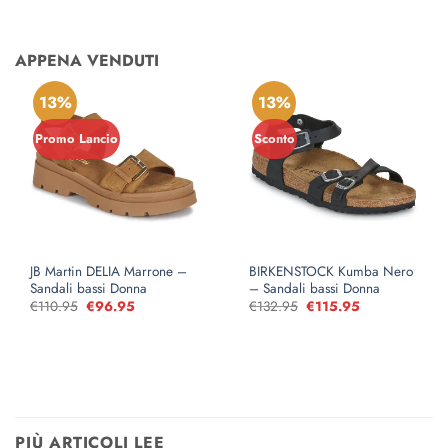
APPENA VENDUTI
13%
13%
Promo Lancio
Sconto
JB Martin DELIA Marrone –
BIRKENSTOCK Kumba Nero
Sandali bassi Donna
– Sandali bassi Donna
€
110.95
Il
€
96.95
Il
€
132.95
Il
€
115.95
Il
prezzo
prezzo
prezzo
prezzo
originale
attuale
originale
attuale
era:
è:
era:
è:
€110.95.
€96.95.
€132.95.
€115.95.
PIÙ ARTICOLI LEE