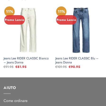
11%
11%
Promo Lancio
Promo Lancio
Jeans Lee RIDER CLASSIC Bianco
Jeans Lee RIDER CLASSIC Blu –
– Jeans Donna
Jeans Donna
€
91.95
Il
€
81.95
Il
€
101.95
Il
€
90.95
Il
prezzo
prezzo
prezzo
prezzo
originale
attuale
originale
attuale
era:
è:
era:
è:
€91.95.
€81.95.
€101.95.
€90.95.
AIUTO
Come ordinare