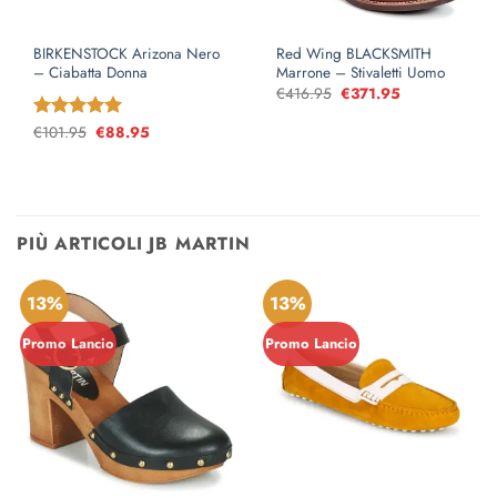
BIRKENSTOCK Arizona Nero
Red Wing BLACKSMITH
– Ciabatta Donna
Marrone – Stivaletti Uomo
€
416.95
Il
€
371.95
Il
prezzo
prezzo
originale
attuale
€
101.95
Il
€
88.95
Il
Valutato
5
era:
è:
prezzo
prezzo
su 5
€416.95.
€371.95.
originale
attuale
era:
è:
€101.95.
€88.95.
PIÙ ARTICOLI JB MARTIN
13%
13%
Promo Lancio
Promo Lancio