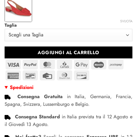
€120.95.
€105.95.
SVUOTA
Taglia
AGGIUNGI AL CARRELLO
Visa
PayPal
MasterCard
CartaSi
Google
Maestro
Postep
Pay
American
Bancontact
Credit
Dinners
Discover
Express
Card
Club
Spedizioni
Consegna Gratuita
in Italia, Germania, Francia,
Spagna, Svizzera, Lussemburgo e Belgio.
Consegna Standard
in Italia prevista tra il 12 Agosto e
il Giovedì 13 Agosto.
Hai fretta?
Scegli la consegna
Espressa UPS
in 1-2