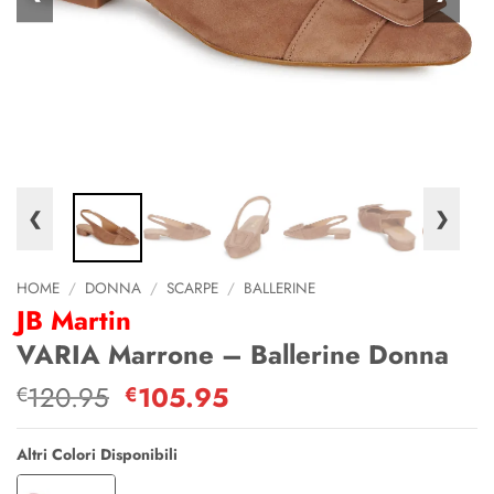
❮
❯
HOME
/
DONNA
/
SCARPE
/
BALLERINE
JB Martin
VARIA Marrone – Ballerine Donna
120.95
Il
105.95
Il
€
€
prezzo
prezzo
originale
attuale
Altri Colori Disponibili
era:
è: