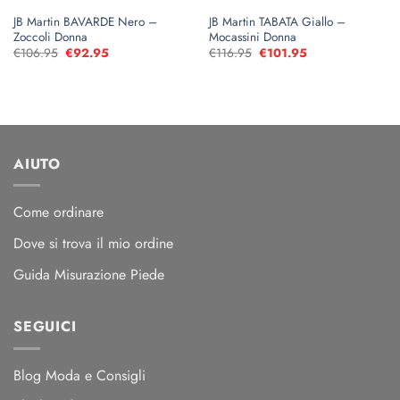
JB Martin BAVARDE Nero –
JB Martin TABATA Giallo –
Zoccoli Donna
Mocassini Donna
€
106.95
Il
€
92.95
Il
€
116.95
Il
€
101.95
Il
prezzo
prezzo
prezzo
prezzo
originale
attuale
originale
attuale
era:
è:
era:
è:
€106.95.
€92.95.
€116.95.
€101.95.
AIUTO
Come ordinare
Dove si trova il mio ordine
Guida Misurazione Piede
SEGUICI
Blog Moda e Consigli