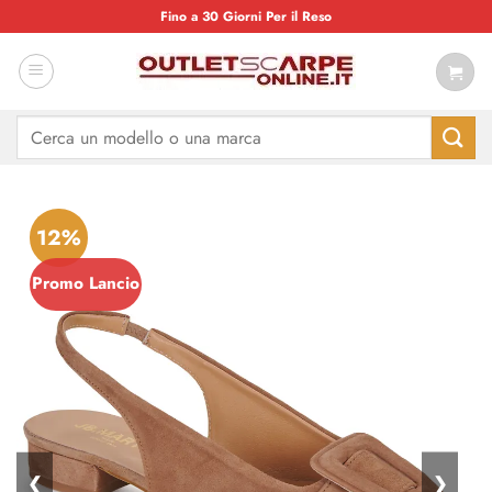
Salta
Fino a 30 Giorni Per il Reso
ai
contenuti
Cerca:
12%
Promo Lancio
❮
❯