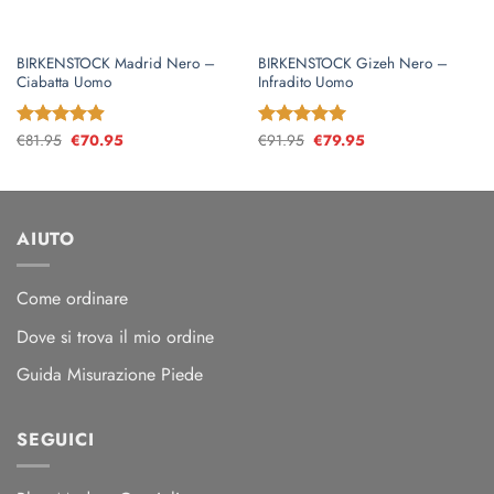
BIRKENSTOCK Madrid Nero –
BIRKENSTOCK Gizeh Nero –
Ciabatta Uomo
Infradito Uomo
€
81.95
Il
€
70.95
Il
€
91.95
Il
€
79.95
Il
Valutato
Valutato
5
prezzo
prezzo
prezzo
prezzo
4.89
su 5
su 5
originale
attuale
originale
attuale
era:
è:
era:
è:
€81.95.
€70.95.
€91.95.
€79.95.
AIUTO
Come ordinare
Dove si trova il mio ordine
Guida Misurazione Piede
SEGUICI