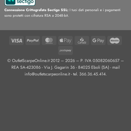
Connessione Crittografata Sectigo SSL:
I tuoi dati personali e i pagamenti
sono protetti con cifratura RSA a 2048-bit.
Visa
PayPal
MasterCard
Apple
CartaSi
Google
Maest
Pay
Pay
Postepay
© OutletScarpeOnline.it 2012 – 2026 – P. IVA 05082060657 –
REA SA-423086 - Via J. Gagarin 36 - 84025 Eboli (SA) - mail
info@outletscarpeonline.it - tel. 366.36.45.414.