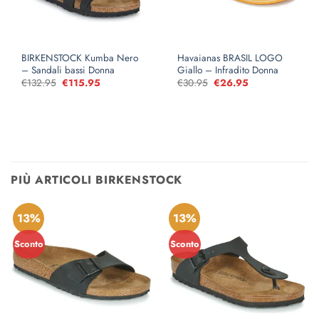
BIRKENSTOCK Kumba Nero
Havaianas BRASIL LOGO
– Sandali bassi Donna
Giallo – Infradito Donna
€
132.95
Il
€
115.95
Il
€
30.95
Il
€
26.95
Il
prezzo
prezzo
prezzo
prezzo
originale
attuale
originale
attuale
era:
è:
era:
è:
€132.95.
€115.95.
€30.95.
€26.95.
PIÙ ARTICOLI BIRKENSTOCK
13%
13%
Sconto
Sconto