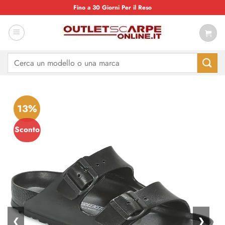
Salta
Fino a 30 Giorni Per il Reso
ai
contenuti
Cerca:
13%
Sconto
❮
❯