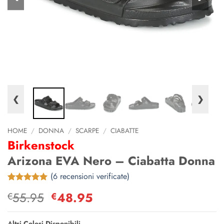
❮
❯
HOME
/
DONNA
/
SCARPE
/
CIABATTE
Birkenstock
Arizona EVA Nero – Ciabatta Donna
(
6
recensioni verificate)
5
recensioni
55.95
Il
48.95
Il
€
€
verificate
prezzo
prezzo
originale
attuale
Altri Colori Disponibili