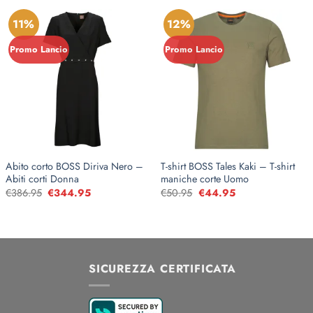
11%
12%
Promo Lancio
Promo Lancio
Abito corto BOSS Diriva Nero –
T-shirt BOSS Tales Kaki – T-shirt
Abiti corti Donna
maniche corte Uomo
€
386.95
Il
€
344.95
Il
€
50.95
Il
€
44.95
Il
prezzo
prezzo
prezzo
prezzo
originale
attuale
originale
attuale
era:
è:
era:
è:
€386.95.
€344.95.
€50.95.
€44.95.
SICUREZZA CERTIFICATA