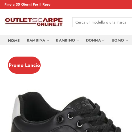
Salta
Fino a 30 Giorni Per il Reso
ai
contenuti
Cerca:
BAMBINA
BAMBINO
DONNA
UOMO
HOME
Promo Lancio