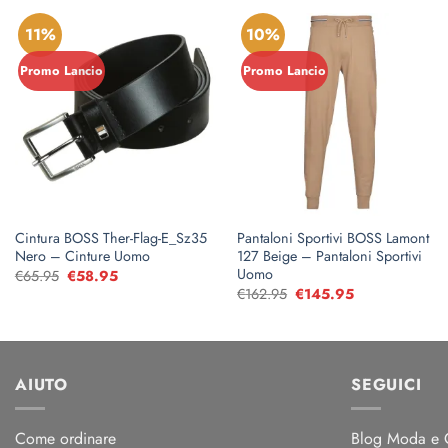
11%
10%
Promo Lancio
Promo Lancio
Cintura BOSS Ther-Flag-E_Sz35
Pantaloni Sportivi BOSS Lamont
Nero – Cinture Uomo
127 Beige – Pantaloni Sportivi
Uomo
€
65.95
Il
€
58.95
Il
prezzo
prezzo
€
162.95
Il
€
145.95
Il
originale
attuale
prezzo
prezzo
era:
è:
originale
attuale
€65.95.
€58.95.
era:
è:
€162.95.
€145.95.
AIUTO
SEGUICI
Come ordinare
Blog Moda e C