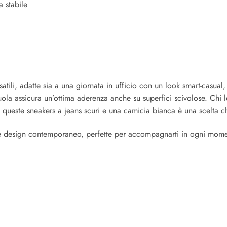
 stabile
li, adatte sia a una giornata in ufficio con un look smart-casual, s
la assicura un’ottima aderenza anche su superfici scivolose. Chi l
re queste sneakers a jeans scuri e una camicia bianca è una scelta
e e design contemporaneo, perfette per accompagnarti in ogni mome