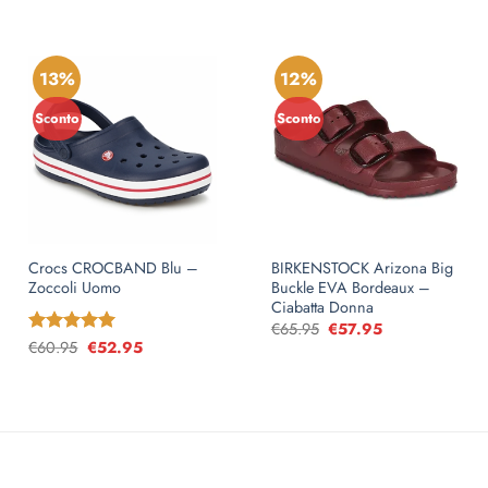
13%
12%
Sconto
Sconto
Crocs CROCBAND Blu –
BIRKENSTOCK Arizona Big
Zoccoli Uomo
Buckle EVA Bordeaux –
Ciabatta Donna
€
65.95
Il
€
57.95
Il
prezzo
prezzo
Valutato
€
60.95
Il
€
5
52.95
Il
originale
attuale
prezzo
prezzo
su 5
era:
è:
originale
attuale
€65.95.
€57.95.
era:
è:
€60.95.
€52.95.