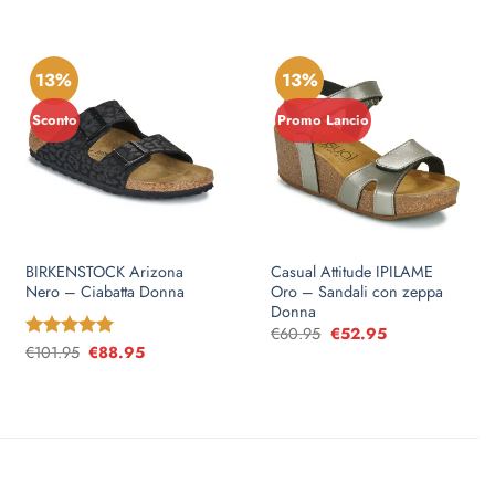
13%
13%
Sconto
Promo Lancio
BIRKENSTOCK Arizona
Casual Attitude IPILAME
Nero – Ciabatta Donna
Oro – Sandali con zeppa
Donna
€
60.95
Il
€
52.95
Il
prezzo
prezzo
Valutato
€
101.95
Il
€
5
88.95
Il
originale
attuale
prezzo
prezzo
su 5
era:
è:
originale
attuale
€60.95.
€52.95.
era:
è:
€101.95.
€88.95.