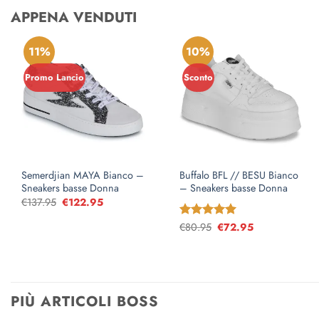
APPENA VENDUTI
11%
10%
Promo Lancio
Sconto
Semerdjian MAYA Bianco –
Buffalo BFL // BESU Bianco
Sneakers basse Donna
– Sneakers basse Donna
€
137.95
Il
€
122.95
Il
prezzo
prezzo
originale
attuale
Valutato
€
80.95
Il
€
5
72.95
Il
era:
è:
prezzo
prezzo
su 5
€137.95.
€122.95.
originale
attuale
era:
è:
€80.95.
€72.95.
PIÙ ARTICOLI BOSS