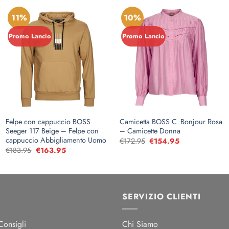
11%
10%
Promo Lancio
Promo Lancio
Felpe con cappuccio BOSS
Camicetta BOSS C_Bonjour Rosa
Seeger 117 Beige – Felpe con
– Camicette Donna
cappuccio Abbigliamento Uomo
€
172.95
Il
€
154.95
Il
prezzo
prezzo
€
183.95
Il
€
163.95
Il
originale
attuale
prezzo
prezzo
era:
è:
originale
attuale
€172.95.
€154.95.
era:
è:
€183.95.
€163.95.
SERVIZIO CLIENTI
onsigli
Chi Siamo