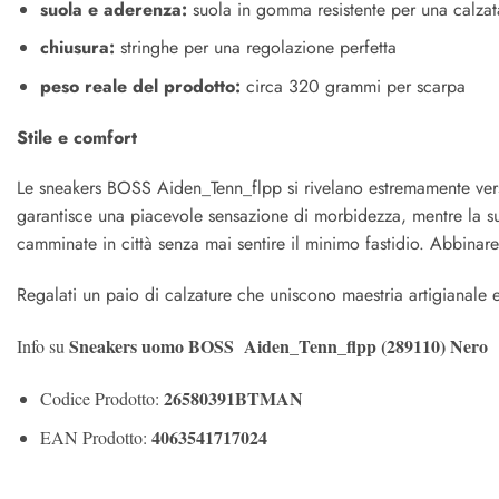
suola e aderenza:
suola in gomma resistente per una calzata
chiusura:
stringhe per una regolazione perfetta
peso reale del prodotto:
circa 320 grammi per scarpa
Stile e comfort
Le sneakers BOSS Aiden_Tenn_flpp si rivelano estremamente versati
garantisce una piacevole sensazione di morbidezza, mentre la suo
camminate in città senza mai sentire il minimo fastidio. Abbina
Regalati un paio di calzature che uniscono maestria artigianal
Sneakers uomo BOSS Aiden_Tenn_flpp (289110) Nero
Info su
26580391BTMAN
Codice Prodotto:
4063541717024
EAN Prodotto: